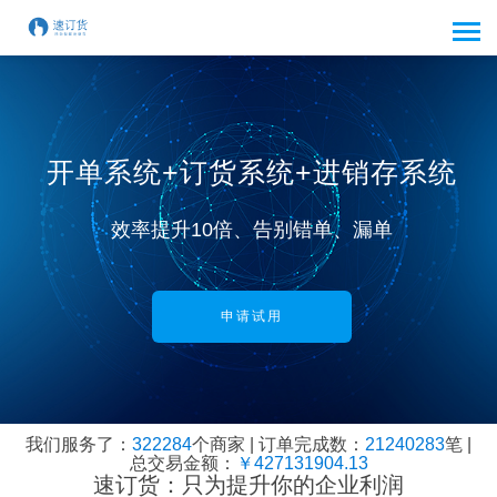
开单系统+订货系统+进销存系统
效率提升10倍、告别错单、漏单
申请试用
我们服务了：
322284
个商家 | 订单完成数：
21240283
笔 |
总交易金额：
￥
427131904.13
速订货：只为提升你的企业利润